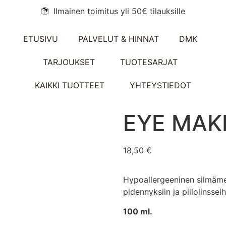
Ilmainen toimitus yli 50€ tilauksille
ETUSIVU
PALVELUT & HINNAT
DMK
TARJOUKSET
TUOTESARJAT
KAIKKI TUOTTEET
YHTEYSTIEDOT
EYE MAK
18,50
€
Hypoallergeeninen silmämei
pidennyksiin ja piilolinsseih
100 ml.