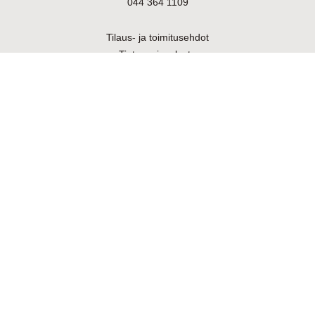
044 364 1109
Tilaus- ja toimitusehdot
Tietosuojaseloste