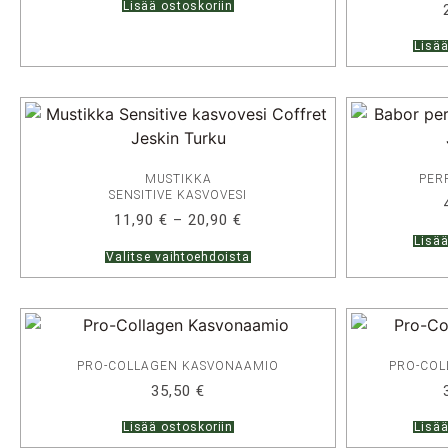
Lisää ostoskoriin
Lisää
MUSTIKKA
PER
SENSITIVE KASVOVESI
11,90
€
–
20,90
€
Lisää
Valitse vaihtoehdoista
PRO-COLLAGEN KASVONAAMIO
PRO-COL
35,50
€
Lisää ostoskoriin
Lisää