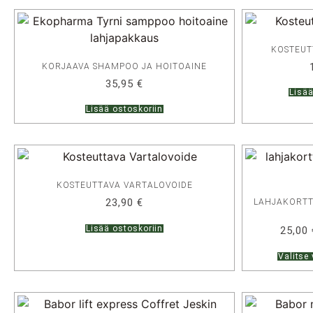
KOSTEUTT
KORJAAVA SHAMPOO JA HOITOAINE
35,95
€
Lisää
Lisää ostoskoriin
KOSTEUTTAVA VARTALOVOIDE
23,90
€
LAHJAKORTT
Lisää ostoskoriin
25,00
Valitse