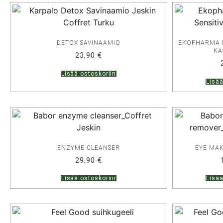
DETOX SAVINAAMIO
EKOPHARMA M
KA
23,90
€
Lisää ostoskoriin
Lisää
ENZYME CLEANSER
EYE MA
29,90
€
Lisää ostoskoriin
Lisää