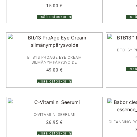
15,00
€
Lisää ostoskoriin
Lisää
BTB13™ P
BTB13 PROAGE EYE CREAM
SILMÄNYMPÄRYSVOIDE
Lisää
49,00
€
Lisää ostoskoriin
C-VITAMIINI SEERUMI
26,95
€
CLEANSING R
Lisää ostoskoriin