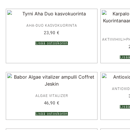
AHA-DUO KASVOKUORINTA
23,90
€
AKTIIVIHIILI
Lisää ostoskoriin
Lisää
ANTIOXID
ALGAE VITALIZER
46,90
€
Lisää
Lisää ostoskoriin