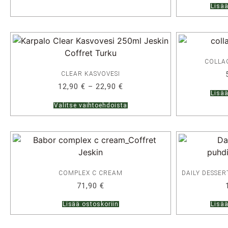
Lisää
COLLA
CLEAR KASVOVESI
12,90
€
–
22,90
€
Lisää
Valitse vaihtoehdoista
COMPLEX C CREAM
DAILY DESSE
71,90
€
Lisää ostoskoriin
Lisää