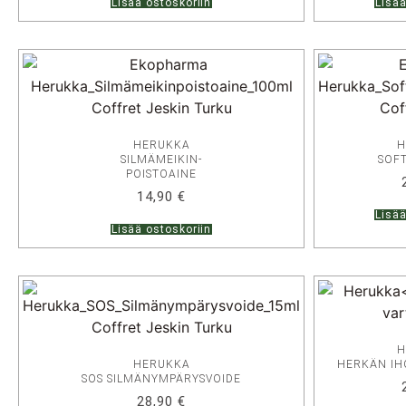
Lisää ostoskoriin
Lisää
HERUKKA
H
SILMÄMEIKIN-
SOFT
POISTOAINE
14,90
€
Lisää
Lisää ostoskoriin
H
HERUKKA
HERKÄN IH
SOS SILMÄNYMPÄRYSVOIDE
28,90
€