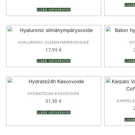
Lisää
Lisää ostoskoriin
HYALURONIC SILMÄNYMPÄRYSVOIDE
HY
17,95
€
Lisää ostoskoriin
Lisää
HYDRATE24H KASVOVOIDE
31,90
€
KARPALO
Lisää ostoskoriin
Lisää