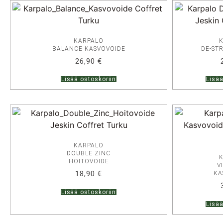
KARPALO
BALANCE KASVOVOIDE
DE-ST
26,90
€
Lisää ostoskoriin
Lisää
KARPALO
DOUBLE ZINC
HOITOVOIDE
V
18,90
€
KA
Lisää ostoskoriin
Lisää