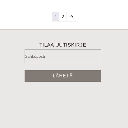
1
2
→
TILAA UUTISKIRJE
LÄHETÄ