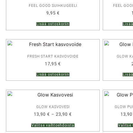
FEEL GOOD SUIHKUGEELI
FEEL GOO
9,95
€
Lisää ostoskoriin
Lisää
FRESH START KASVOVOIDE
GLOW K
17,95
€
Lisää ostoskoriin
Lisää
GLOW KASVOVESI
GLOW PU
13,90
€
–
23,90
€
13,9
Valitse vaihtoehdoista
Valitse