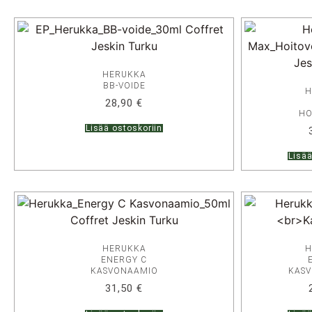
HERUKKA
BB-VOIDE
H
28,90
€
HO
Lisää ostoskoriin
Lisää
HERUKKA
H
ENERGY C
KASVONAAMIO
KAS
31,50
€