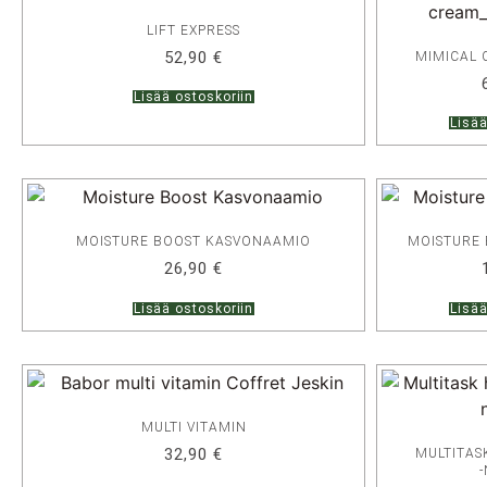
LIFT EXPRESS
52,90
€
MIMICAL
Lisää ostoskoriin
Lisää
MOISTURE BOOST KASVONAAMIO
MOISTURE 
26,90
€
Lisää ostoskoriin
Lisää
MULTI VITAMIN
32,90
€
MULTITASK