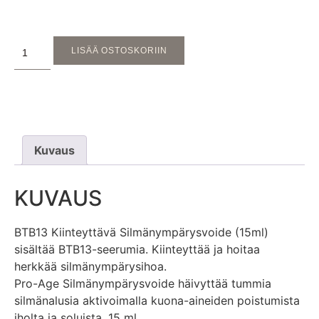
LISÄÄ OSTOSKORIIN
Kuvaus
KUVAUS
BTB13 Kiinteyttävä Silmänympärysvoide (15ml)
sisältää BTB13-seerumia. Kiinteyttää ja hoitaa
herkkää silmänympärysihoa.
Pro-Age Silmänympärysvoide häivyttää tummia
silmänalusia aktivoimalla kuona-aineiden poistumista
iholta ja soluista. 15 ml.